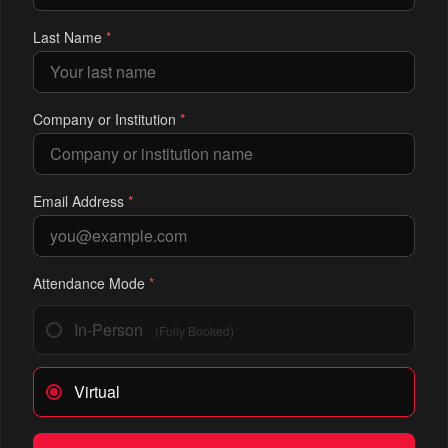
Last Name
*
Company or Institution
*
Email Address
*
Attendance Mode
*
In-Person
(Fully Booked)
Virtual