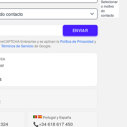
Selecionar
o motivo
do
contacto
ENVIAR
or reCAPTCHA Enterprise y se aplican la
Política de Privacidad
y
Términos de Servicio
de Google.
USA
oor
4
2
Portugal y España
1324
📞
+34 618 617 450