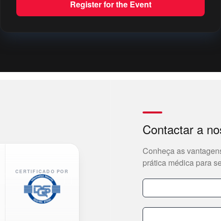
Register for the Event
Contactar a no
Conheça as vantagens
prática médica para s
CERTIFICADO POR