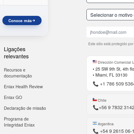
Conoce más
Email
Este sitio está protegido p
Ligações
relevantes
Dirección Comercial 
• 25 SW 9th St, 4th fl
Recursos e
• Miami, FL 33130
documentação
📞
+1 786 509 536
Eniax Health Review
Eniax GO
Chile
📞
+56 9 7832 314
Declaração de missão
Programa de
Argentina
Integridad Eniax
📞
+54 9 2615 06-