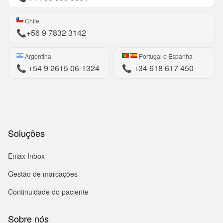
Chile
📞
+56 9 7832 3142
Argentina
Portugal e Espanha
📞
+54 9 2615 06-1324
📞
+34 618 617 450
Soluções
Eniax Inbox
Gestão de marcações
Continuidade do paciente
Sobre nós